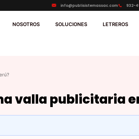
info@publisistemassac.com
932-4
NOSOTROS
SOLUCIONES
LETREROS
Perú?
a valla publicitaria e