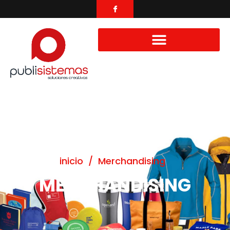
inicio
/
Merchandising
MERCHANDISING