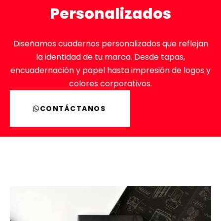
Personalizados
Diseñamos cuadernos personalizados que reflejan
la identidad de tu marca. Desde tapas,
encuadernación y papel hasta impresión de logos y
colores corporativos.
CONTÁCTANOS