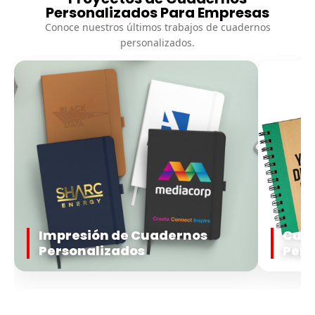
Personalizados Para Empresas
Conoce nuestros últimos trabajos de cuadernos
personalizados.
Impresión de Cuadernos
Cuad
Personalizados
Pers