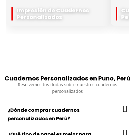
Impresión de Cuadernos
Cuad
Personalizados
Pers
Cuadernos Personalizados en Puno, Perú
Resolvemos tus dudas sobre nuestros cuadernos
personalizados
¿Dónde comprar cuadernos
personalizados en Perú?
¿Qué tipo de papel es mejor para