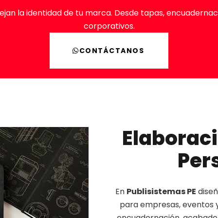
jan la identidad de tu marca. Desde tapas, encuadernaci
corporativos.
CONTÁCTANOS
Elaborac
Per
En
Publisistemas PE
diseñ
para empresas, eventos y
encuadernación, acabado 