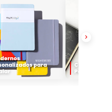
dernos
sonalizados para
Cuadernos
alar
Personalizad