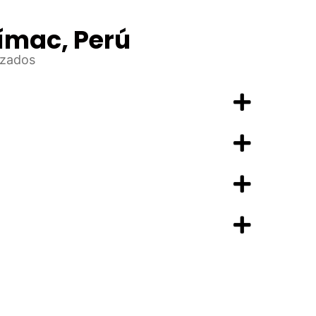
ímac, Perú
izados