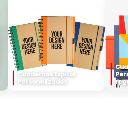
Cua
Cuadernos Espiral
Per
Personalizados
reg