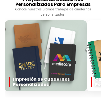
Personalizados Para Empresas
Conoce nuestros últimos trabajos de cuadernos
personalizados.
Impresión de Cuadernos
Cuad
Personalizados
Pers