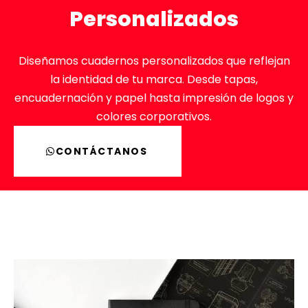
Personalizados
Diseñamos cuadernos personalizados que reflejan
la identidad de tu marca. Desde tapas,
encuadernación y papel hasta impresión de logos y
colores corporativos.
CONTÁCTANOS